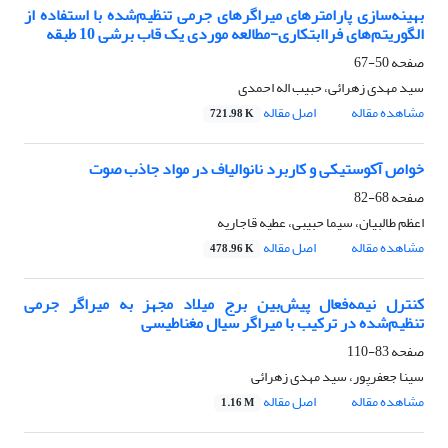
بهینه‌سازی پارامترهای میراگرهای جرمی تنظیم‌شده با استفاده از
الگوریتم‌‌های فراابتکاری-مطالعه موردی یک قاب برشی 10 طبقه
صفحه
50-67
سید مهدی زهرائی، حبیب اله احمدی
مشاهده مقاله
اصل مقاله
721.98 K
خواص آکوستیکی و کاربرد نانوالیاف در مواد جاذب صوت
صفحه
68-82
اعظم طالبیان، سیما حبیبی، عطیه قاجاریه
مشاهده مقاله
اصل مقاله
478.96 K
کنترل نیمه‌فعال پیش‌بین برج میلاد مجهز به میراگر جرمی
تنظیم‌شده در ترکیب با میراگر سیال مغناطیسی
صفحه
83-110
سینا جعفرپور، سید مهدی زهرائی
مشاهده مقاله
اصل مقاله
1.16 M