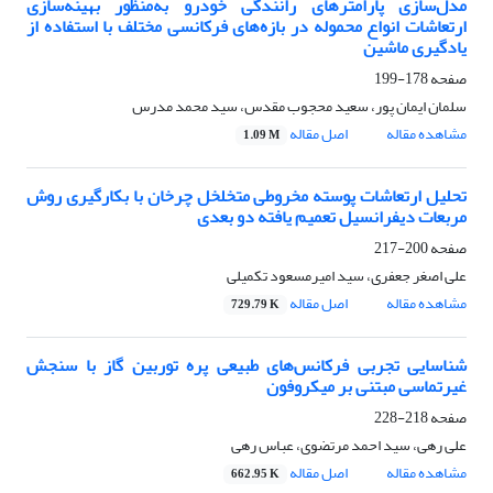
مدل‌سازی پارامترهای رانندگی خودرو به‌منظور بهینه‌سازی
ارتعاشات انواع محموله در بازه‌های فرکانسی مختلف با استفاده از
یادگیری ماشین
صفحه
178-199
سلمان ایمان پور، سعید محجوب مقدس، سید محمد مدرس
مشاهده مقاله
اصل مقاله
1.09 M
تحلیل ارتعاشات پوسته مخروطی متخلخل چرخان با بکارگیری روش
مربعات دیفرانسیل تعمیم یافته دو بعدی
صفحه
200-217
علی اصغر جعفری، سید امیرمسعود تکمیلی
مشاهده مقاله
اصل مقاله
729.79 K
شناسایی تجربی فرکانس‌های طبیعی پره توربین گاز با سنجش
غیرتماسی مبتنی بر میکروفون
صفحه
218-228
علی رهی، سید احمد مرتضوی، عباس رهی
مشاهده مقاله
اصل مقاله
662.95 K