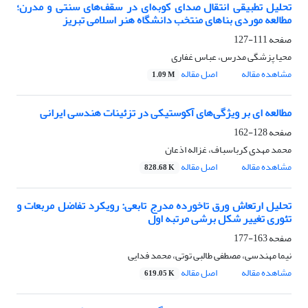
تحلیل تطبیقی انتقال صدای کوبه‌ای در سقف‌های سنتی و مدرن؛
مطالعه موردی بناهای منتخب دانشگاه هنر اسلامی تبریز
صفحه
111-127
محیا پزشگی مدرس، عباس غفاری
مشاهده مقاله
اصل مقاله
1.09 M
مطالعه ‌ای بر ویژگی‌های آکوستیکی در تزئینات هندسی ایرانی
صفحه
128-162
محمد مهدی کرباسباف، غزاله اذعان
مشاهده مقاله
اصل مقاله
828.68 K
تحلیل ارتعاش ورق تاخورده مدرج تابعی: رویکرد تفاضل مربعات و
تئوری تغییر شکل برشی مرتبه اول
صفحه
163-177
نیما مهندسی، مصطفی طالبی توتی، محمد فدایی
مشاهده مقاله
اصل مقاله
619.05 K