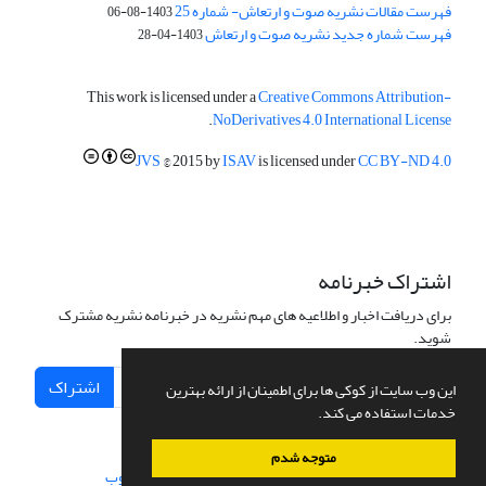
فهرست مقالات نشریه صوت و ارتعاش- شماره 25
1403-08-06
فهرست شماره جدید نشریه صوت و ارتعاش
1403-04-28
This work is licensed under a
Creative Commons Attribution-
.
NoDerivatives 4.0 International License
JVS
© 2015 by
ISAV
is licensed under
CC BY-ND 4.0
اشتراک خبرنامه
برای دریافت اخبار و اطلاعیه های مهم نشریه در خبرنامه نشریه مشترک
شوید.
اشتراک
این وب سایت از کوکی ها برای اطمینان از ارائه بهترین
خدمات استفاده می کند.
متوجه شدم
سامانه مدیریت نشریات علمی.
طراحی و پیاده سازی از
سیناوب