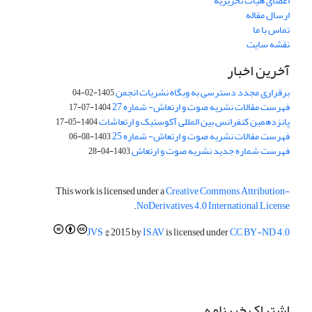
اعضای هیات تحریریه
ارسال مقاله
تماس با ما
نقشه سایت
آخرین اخبار
برقراری مجدد دسترسی به وبگاه نشریات انجمن
1405-02-04
فهرست مقالات نشریه صوت و ارتعاش- شماره 27
1404-07-17
پانزدهمین کنفرانس بین المللی آکوستیک و ارتعاشات
1404-05-17
فهرست مقالات نشریه صوت و ارتعاش- شماره 25
1403-08-06
فهرست شماره جدید نشریه صوت و ارتعاش
1403-04-28
This work is licensed under a
Creative Commons Attribution-
.
NoDerivatives 4.0 International License
JVS
© 2015 by
ISAV
is licensed under
CC BY-ND 4.0
اشتراک خبرنامه