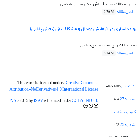
، امیر عبدالله، وحید فرتاش وند، رضوان عابدینی
اصل مقاله
2.79 M
ی و مدلسازی در آزمایش مودال و مشکلات آن (بخش پایانی)
مدرضا آشوری، محمدمهدی خطیبی
اصل مقاله
3.74 M
This work is licensed under a
Creative Commons
ات انجمن
1405-02-
.
Attribution-NoDerivatives 4.0 International License
ماره 27
1404-
JVS
© 2015 by
ISAV
is licensed under
CC BY-ND 4.0
ک و ارتعاشات
ماره 25
1403-