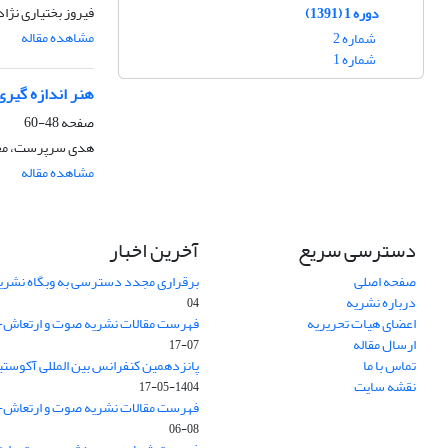
فیروز بختیاری نژاد
دوره 1 (1391)
مشاهده مقاله
شماره 2
شماره 1
هنر اندازه‏ گیر
صفحه
48-60
هدی سرپرست، مح
مشاهده مقاله
دسترسی سریع
آخرین اخبار
صفحه اصلی
برقراری مجدد دسترسی به وبگاه نشری
درباره نشریه
04
اعضای هیات تحریریه
فهرست مقالات نشریه صوت و ارتعاش- ش
ارسال مقاله
07-17
تماس با ما
پانزدهمین کنفرانس بین المللی آکوستی
نقشه سایت
1404-05-17
فهرست مقالات نشریه صوت و ارتعاش- ش
08-06