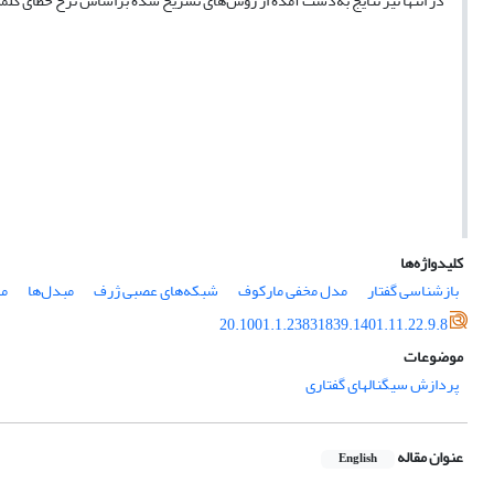
در انتها نیز نتایج به‌دست آمده از روش‌های تشریح شده براساس نرخ خطای کلمه
کلیدواژه‌ها
بازشناسی گفتار
مدل مخفی مارکوف
شبکه‌های عصبی ژرف
مبدل‌ها
مد
20.1001.1.23831839.1401.11.22.9.8
موضوعات
پردازش سیگنالهای گفتاری
عنوان مقاله
English