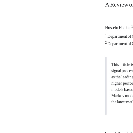
A Review o
1
Hossein Hadian
1
Department of C
2
Department of C
This article 
signal proce
as the leadin
higher perfo
models based 
Markov models
the latest me