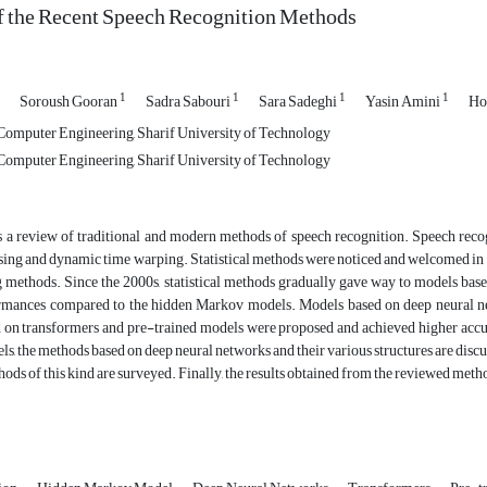
f the Recent Speech Recognition Methods
1
1
1
1
Soroush Gooran
Sadra Sabouri
Sara Sadeghi
Yasin Amini
Ho
omputer Engineering, Sharif University of Technology
omputer Engineering, Sharif University of Technology
is a review of traditional and modern methods of speech recognition. Speech reco
ssing and dynamic time warping. Statistical methods were noticed and welcomed i
g methods. Since the 2000s, statistical methods gradually gave way to models base
rmances compared to the hidden Markov models. Models based on deep neural ne
on transformers and pre-trained models were proposed and achieved higher accurac
, the methods based on deep neural networks and their various structures are discu
thods of this kind are surveyed. Finally, the results obtained from the reviewed me