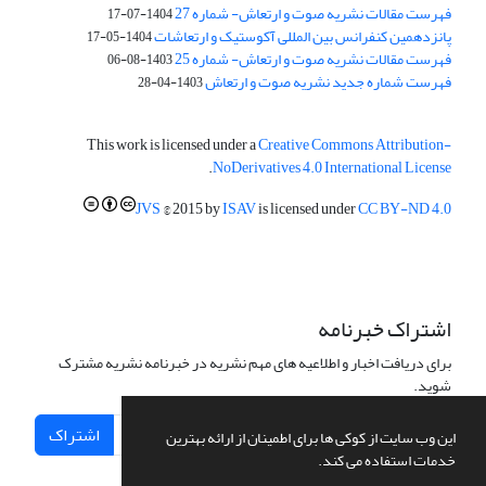
فهرست مقالات نشریه صوت و ارتعاش- شماره 27
1404-07-17
پانزدهمین کنفرانس بین المللی آکوستیک و ارتعاشات
1404-05-17
فهرست مقالات نشریه صوت و ارتعاش- شماره 25
1403-08-06
فهرست شماره جدید نشریه صوت و ارتعاش
1403-04-28
This work is licensed under a
Creative Commons Attribution-
.
NoDerivatives 4.0 International License
JVS
© 2015 by
ISAV
is licensed under
CC BY-ND 4.0
اشتراک خبرنامه
برای دریافت اخبار و اطلاعیه های مهم نشریه در خبرنامه نشریه مشترک
شوید.
اشتراک
این وب سایت از کوکی ها برای اطمینان از ارائه بهترین
خدمات استفاده می کند.